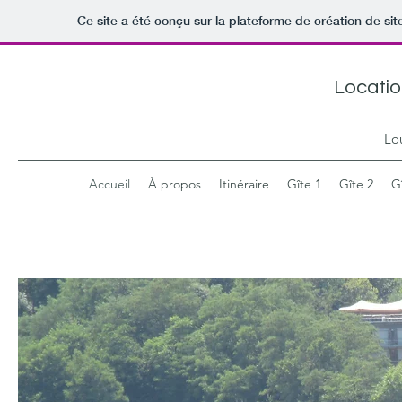
Ce site a été conçu sur la plateforme de création de sit
Locati
Lo
Accueil
À propos
Itinéraire
Gîte 1
Gîte 2
G